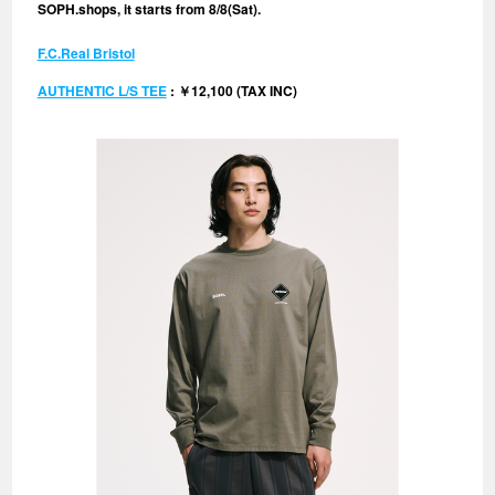
SOPH.shops, it starts from 8/8(Sat).
⠀
F.C.Real Bristol
AUTHENTIC L/S TEE
: ￥12,100 (TAX INC)