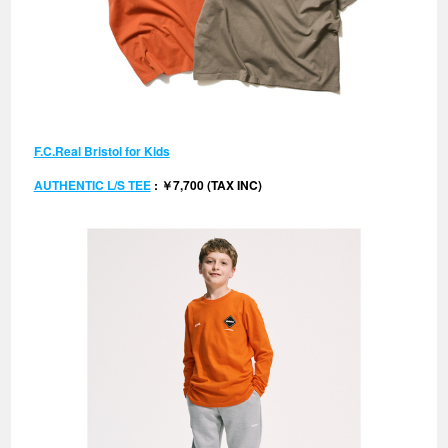
F.C.Real Bristol for Kids
AUTHENTIC L/S TEE
: ￥7,700 (TAX INC)