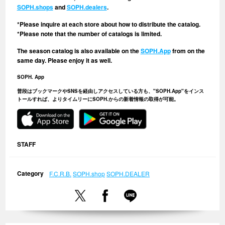
SOPH.shops
and
SOPH.dealers
.
*Please inquire at each store about how to distribute the catalog.
*Please note that the number of catalogs is limited.
The season catalog is also available on the
SOPH.App
from on the
same day. Please enjoy it as well.
SOPH. App
普段はブックマークやSNSを経由しアクセスしている方も、"SOPH.App"をインス
トールすれば、よりタイムリーにSOPH.からの新着情報の取得が可能。
STAFF
Category
F.C.R.B.
SOPH.shop
SOPH.DEALER