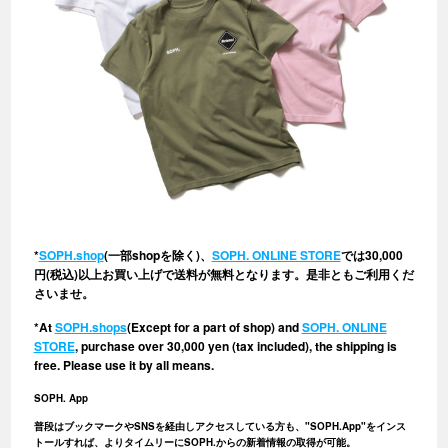
*
SOPH.shop
(一部shopを除く)、
SOPH. ONLINE STORE
では30,000
円(税込)以上お買い上げで送料が無料となります。是非ともご利用くだ
さいませ。
*At
SOPH.shops
(Except for a part of shop) and
SOPH. ONLINE
STORE
, purchase over 30,000 yen (tax included), the shipping is
free. Please use it by all means.
SOPH. App
普段はブックマークやSNSを経由しアクセスしている方も、"SOPH.App"をインス
トールすれば、よりタイムリーにSOPH.からの新着情報の取得が可能。