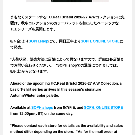
まもなくスタートするF.C.Real Bristol 2026-27 A/Wコレクションに先
駆け、秋冬コレクションのカラーパレットを抽出したベーシックな
TEEシリーズを展開します。
⠀
8/7(金)より
SOPH.shop
にて、同日正午より
SOPH. ONLINE STORE
に
て発売。
⠀
*入荷状況、販売方法は店舗によって異なりますので、詳細は各店舗ま
でお問い合わせください。 *SOPH.shopでの通販につきましては、
8/8(土)からとなります。
⠀
Ahead of the upcoming F.C.Real Bristol 2026-27 A/W Collection, a
basic T-shirt series arrives in this season's signature
Autumn/Winter color palette.
⠀
Available at
SOPH.shops
from 8/7(Fri), and
SOPH. ONLINE STORE
from 12:00pm(JST) on the same day.
⠀
*Please contact each store for details as the availability and sales
method differ depending on the store. *As for the mail order at