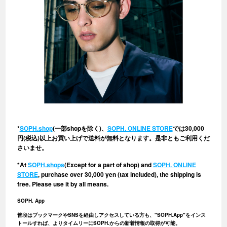
*
SOPH.shop
(一部shopを除く)、
SOPH. ONLINE STORE
では30,000
円(税込)以上お買い上げで送料が無料となります。是非ともご利用くだ
さいませ。
*At
SOPH.shops
(Except for a part of shop) and
SOPH. ONLINE
STORE
, purchase over 30,000 yen (tax included), the shipping is
free. Please use it by all means.
SOPH. App
普段はブックマークやSNSを経由しアクセスしている方も、"SOPH.App"をインス
トールすれば、よりタイムリーにSOPH.からの新着情報の取得が可能。