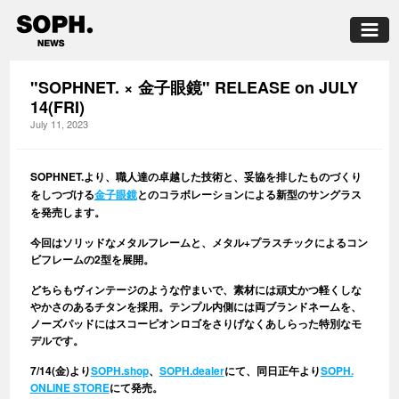
"SOPHNET. × 金子眼鏡" RELEASE on JULY
14(FRI)
July 11, 2023
SOPHNET.より、職人達の卓越した技術と、妥協を排したものづくり
をしつづける
金子眼鏡
とのコラボレーションによる新型のサングラス
を発売します。
今回はソリッドなメタルフレームと、メタル+プラスチックによるコン
ビフレームの2型を展開。
どちらもヴィンテージのような佇まいで、素材には頑丈かつ軽くしな
やかさのあるチタンを採用。テンプル内側には両ブランドネームを、
ノーズパッドにはスコーピオンロゴをさりげなくあしらった特別なモ
デルです。
7/14(金)より
SOPH.shop
、
SOPH.dealer
にて、同日正午より
SOPH.
ONLINE STORE
にて発売。