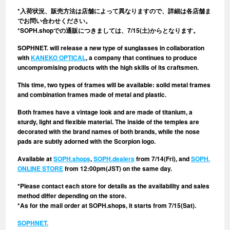
*入荷状況、販売方法は店舗によって異なりますので、詳細は各店舗ま
でお問い合わせください。
*SOPH.shopでの通販につきましては、7/15(土)からとなります。
SOPHNET. will release a new type of sunglasses in collaboration
with
KANEKO OPTICAL
, a company that continues to produce
uncompromising products with the high skills of its craftsmen.
This time, two types of frames will be available: solid metal frames
and combination frames made of metal and plastic.
Both frames have a vintage look and are made of titanium, a
sturdy, light and flexible material. The inside of the temples are
decorated with the brand names of both brands, while the nose
pads are subtly adorned with the Scorpion logo.
Available at
SOPH.shops
,
SOPH.dealers
from 7/14(Fri), and
SOPH.
ONLINE STORE
from 12:00pm(JST) on the same day.
*Please contact each store for details as the availability and sales
method differ depending on the store.
*As for the mail order at SOPH.shops, it starts from 7/15(Sat).
SOPHNET.