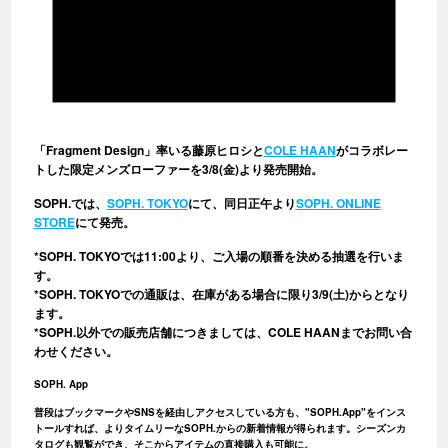
「Fragment Design」率いる藤原ヒロシと
COLE HAAN
がコラボレー
トした限定メンズローファーを3/8(金)より発売開始。
SOPH.では、
SOPH. TOKYO
にて、同日正午より
SOPH. ONLINE
STORE
にて発売。
*SOPH. TOKYOでは11:00より、ご入場の順番を決める抽選を行いま
す。
*SOPH. TOKYOでの通販は、在庫がある場合に限り3/9(土)からとなり
ます。
*SOPH.以外での販売店舗につきましては、COLE HAANまでお問い合
わせください。
SOPH. App
普段はブックマークやSNSを経由しアクセスしている方も、"SOPH.App"をインス
トールすれば、よりタイムリーなSOPH.からの新着情報が得られます。シーズンカ
タログも観覧ができ、そこからアイテムの直接購入も可能に。