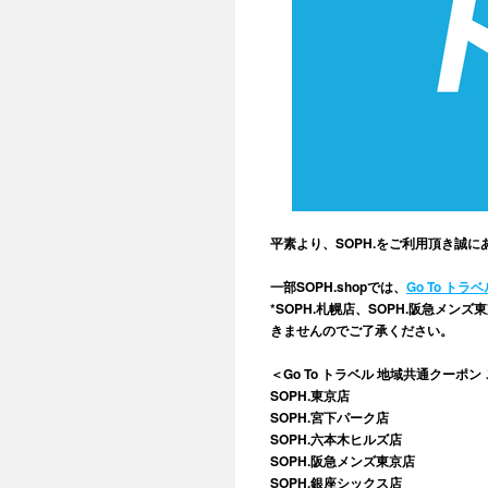
平素より、SOPH.をご利用頂き誠
⠀
一部SOPH.shopでは、
Go To ト
*SOPH.札幌店、SOPH.阪急メ
きませんのでご了承ください。
⠀
＜Go To トラベル 地域共通クーポ
SOPH.東京店
SOPH.宮下パーク店
SOPH.六本木ヒルズ店
SOPH.阪急メンズ東京店
SOPH.銀座シックス店