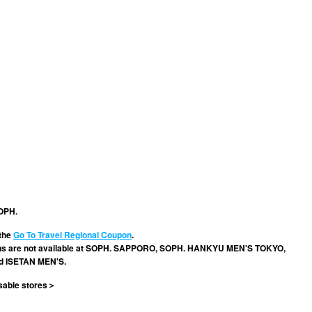
。
SOPH.
 the
Go To Travel Regional Coupon
.
pons are not available at SOPH. SAPPORO, SOPH. HANKYU MEN'S TOKYO,
 ISETAN MEN'S.
sable stores＞