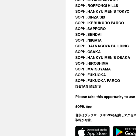
SOPH. ROPPONGI HILLS
SOPH. HANKYU MEN'S TOKYO
SOPH. GINZA SIX
SOPH. IKEBUKURO PARCO
SOPH. SAPPORO
SOPH. SENDAI
SOPH. NIIGATA
SOPH. DAI NAGOYA BUILDING
SOPH. OSAKA
SOPH. HANKYU MEN'S OSAKA
SOPH. HIROSHIMA
SOPH. MATSUYAMA
SOPH. FUKUOKA
SOPH. FUKUOKA PARCO
ISETAN MEN'S
Please take this opportunity to use i
SOPH. App
普段はブックマークやSNSを経由しアクセスし
取得が可能。