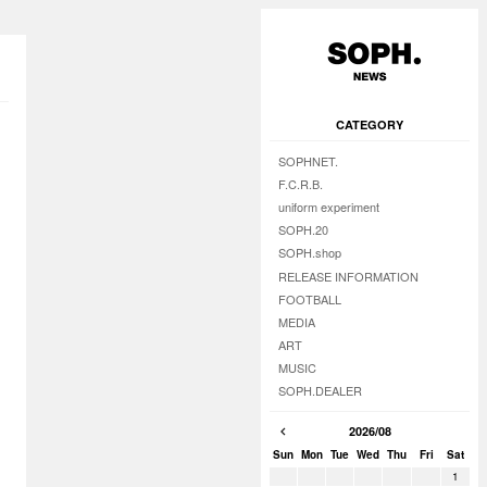
CATEGORY
SOPHNET.
F.C.R.B.
uniform experiment
SOPH.20
SOPH.shop
RELEASE INFORMATION
FOOTBALL
MEDIA
ART
MUSIC
SOPH.DEALER
2026/08
Sun
Mon
Tue
Wed
Thu
Fri
Sat
1